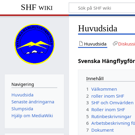
SHF wiki
Huvudsida
Huvudsida
Diskuss
Svenska Hängflygfö
Innehåll
Navigering
1
Välkommen
Huvudsida
2
roller inom SHF
Senaste ändringarna
3
SHF och Omvärlden
Slumpsida
4
Roller inom SHF
Hjälp om MediaWiki
5
Rutinbeskrivningar
6
Arbetsbeskrivning fö
7
Dokument