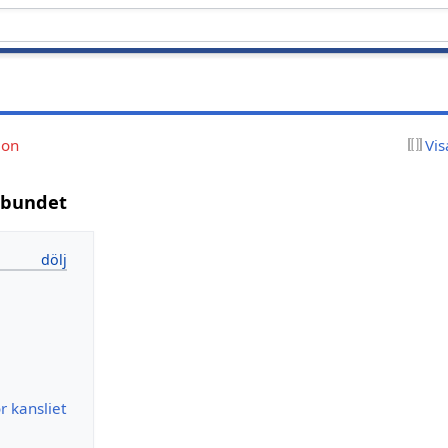
ion
Vis
rbundet
r kansliet