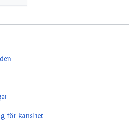
den
F
gar
g för kansliet